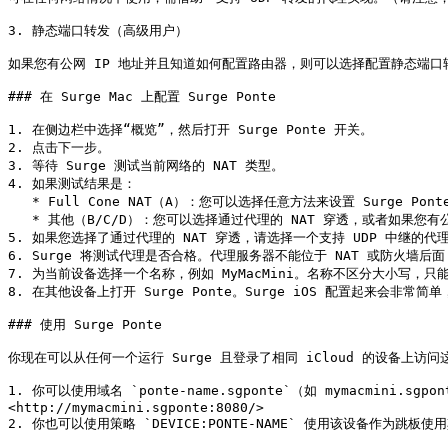
3. 静态端口转发（高级用户）

如果您有公网 IP 地址并且知道如何配置路由器，则可以选择配置静态端口转
### 在 Surge Mac 上配置 Surge Ponte

1. 在侧边栏中选择“概览”，然后打开 Surge Ponte 开关。

2. 点击下一步。

3. 等待 Surge 测试当前网络的 NAT 类型。

4. 如果测试结果是：

   * Full Cone NAT（A）：您可以选择任意方法来设置 Surge Ponte。

   * 其他（B/C/D）：您可以选择通过代理的 NAT 穿透，或者如果您有公网 IP 地址并且知道如何配置路由器，则可以选择静态端口转发。

5. 如果您选择了通过代理的 NAT 穿透，请选择一个支持 UDP 中继的代理（Snell
6. Surge 将测试代理是否合格。代理服务器不能位于 NAT 或防火墙后面，
7. 为当前设备选择一个名称，例如 MyMacMini。名称不区分大小写，
8. 在其他设备上打开 Surge Ponte。Surge iOS 配置起来会非常
### 使用 Surge Ponte

你现在可以从任何一个运行 Surge 且登录了相同 iCloud 的设备上访
1. 你可以使用域名 `ponte-name.sgponte`（如 mymacmin
<http://mymacmini.sgponte:8080/>

2. 你也可以使用策略 `DEVICE:PONTE-NAME` 使用该设备作为跳板